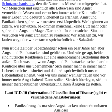
Schutzmechanismus
, den die Natur uns Menschen mitgegeben hat.
Wir Menschen und eigentlich alle Lebewesen sind Angst
vermeidende Wesen und versuchen immer wieder Kontrolle über
unser Leben und dadurch Sicherheit zu erlangen. Angst und
Panikattacken spüren wir meistens erst körperlich. Wir beginnen zu
zittern, wir schwitzen, bekommen manchmal keine Luft mehr oder
spüren die Angst im Magen/Darmtrakt. In einer solchen Situation
versuchen wir ganz archaisch zu reagieren: Wir schlagen zu, wir
laufen weg oder wir erstarren sprichwörtlich zur Salzsäule.
Nun ist die Zeit der Säbelzahntiger schon ein paar Jahre her, aber
Angst und Panikattacken sind geblieben. Und wie gesagt, beide
sind nützliche Reaktionen auf eine angenommene Bedrohung durch
außen. Doch was tun, wenn Angst und Panikattacken scheinbar die
Kontrolle über uns übernehmen? Sich immer mehr in immer mehr
Lebensbereiche ausbreitet und dadurch sprichwörtlich unsere
Lebendigkeit einengt, weil wir uns immer weniger trauen und vor
immer mehr Angst haben? Dann sollten Sie sich überlegen, sich mit
meiner therapeutischen Unterstützung Ihren Ängsten zu stellen.
Laut ICD-10 (International Classification of Diseases) gibt es
verschiedene Angststörungen:
Panikstörung als massive Angstattacken ohne erkennbaren
Auslöser