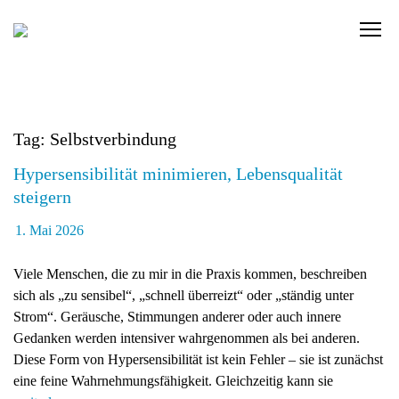
Skip
to
C
content
l
i
c
k
Tag: Selbstverbindung
t
o
Hypersensibilität minimieren, Lebensqualität
v
steigern
i
e
1. Mai 2026
w
t
Viele Menschen, die zu mir in die Praxis kommen, beschreiben
h
sich als „zu sensibel“, „schnell überreizt“ oder „ständig unter
e
Strom“. Geräusche, Stimmungen anderer oder auch innere
n
Gedanken werden intensiver wahrgenommen als bei anderen.
a
Diese Form von Hypersensibilität ist kein Fehler – sie ist zunächst
v
eine feine Wahrnehmungsfähigkeit. Gleichzeitig kann sie
i