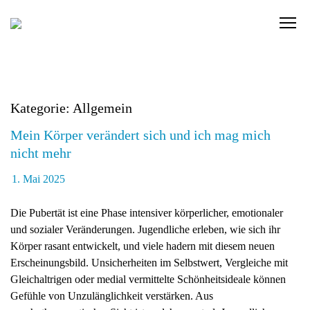
Skip
to
C
content
l
i
c
k
Kategorie: Allgemein
t
o
Mein Körper verändert sich und ich mag mich
v
nicht mehr
i
e
1. Mai 2025
w
t
Die Pubertät ist eine Phase intensiver körperlicher, emotionaler
h
und sozialer Veränderungen. Jugendliche erleben, wie sich ihr
e
Körper rasant entwickelt, und viele hadern mit diesem neuen
n
Erscheinungsbild. Unsicherheiten im Selbstwert, Vergleiche mit
a
Gleichaltrigen oder medial vermittelte Schönheitsideale können
v
Gefühle von Unzulänglichkeit verstärken. Aus
i