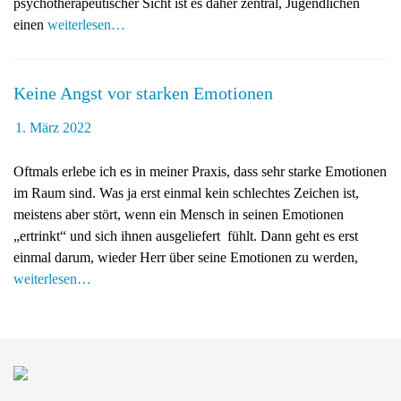
psychotherapeutischer Sicht ist es daher zentral, Jugendlichen
g
einen
weiterlesen…
a
t
i
Keine Angst vor starken Emotionen
o
n
1. März 2022
Oftmals erlebe ich es in meiner Praxis, dass sehr starke Emotionen
im Raum sind. Was ja erst einmal kein schlechtes Zeichen ist,
meistens aber stört, wenn ein Mensch in seinen Emotionen
„ertrinkt“ und sich ihnen ausgeliefert fühlt. Dann geht es erst
einmal darum, wieder Herr über seine Emotionen zu werden,
weiterlesen…