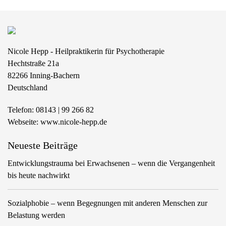
g
a
t
i
Nicole Hepp - Heilpraktikerin für Psychotherapie
o
Hechtstraße 21a
n
82266
Inning-Bachern
Deutschland
Telefon:
08143 | 99 266 82
Webseite:
www.nicole-hepp.de
Neueste Beiträge
Entwicklungstrauma bei Erwachsenen – wenn die Vergangenheit
bis heute nachwirkt
Sozialphobie – wenn Begegnungen mit anderen Menschen zur
Belastung werden