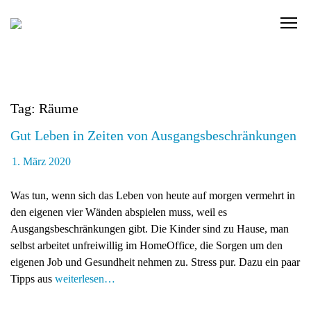
Skip
to
C
content
l
i
c
k
Tag: Räume
t
o
Gut Leben in Zeiten von Ausgangsbeschränkungen
v
i
1. März 2020
e
w
Was tun, wenn sich das Leben von heute auf morgen vermehrt in
t
den eigenen vier Wänden abspielen muss, weil es
h
Ausgangsbeschränkungen gibt. Die Kinder sind zu Hause, man
e
selbst arbeitet unfreiwillig im HomeOffice, die Sorgen um den
n
eigenen Job und Gesundheit nehmen zu. Stress pur. Dazu ein paar
a
Tipps aus
weiterlesen…
v
i