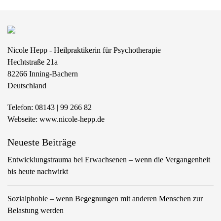
g
a
t
i
Nicole Hepp - Heilpraktikerin für Psychotherapie
o
Hechtstraße 21a
n
82266
Inning-Bachern
Deutschland
Telefon:
08143 | 99 266 82
Webseite:
www.nicole-hepp.de
Neueste Beiträge
Entwicklungstrauma bei Erwachsenen – wenn die Vergangenheit
bis heute nachwirkt
Sozialphobie – wenn Begegnungen mit anderen Menschen zur
Belastung werden