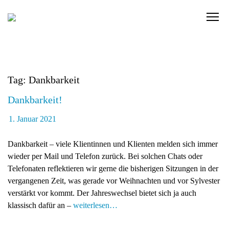
Skip
to
C
content
l
i
c
k
Tag: Dankbarkeit
t
o
Dankbarkeit!
v
i
1. Januar 2021
e
w
Dankbarkeit – viele Klientinnen und Klienten melden sich immer
t
wieder per Mail und Telefon zurück. Bei solchen Chats oder
h
Telefonaten reflektieren wir gerne die bisherigen Sitzungen in der
e
vergangenen Zeit, was gerade vor Weihnachten und vor Sylvester
n
verstärkt vor kommt. Der Jahreswechsel bietet sich ja auch
a
klassisch dafür an –
weiterlesen…
v
i