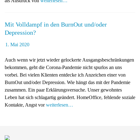
als Ausdruck von
weiterlesen…
g
a
t
Mit Volldampf in den BurnOut und/oder
i
Depression?
o
n
1. Mai 2020
Auch wenn wir jetzt wieder gelockerte Ausgangsbeschränkungen
bekommen, geht die Corona-Pandemie nicht spurlos an uns
vorbei. Bei vielen Klienten entdecke ich Anzeichen einer von
BurnOut und/oder Depression. Wie hängt das mit der Pandemie
zusammen. Ein paar Erklärungsversuche. Unser gewohntes
Leben hat sich schlagartig geändert. HomeOffice, fehlende soziale
Kontakte, Angst vor
weiterlesen…