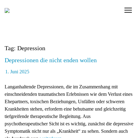
Skip
to
C
content
l
i
c
k
Tag: Depression
t
o
Depressionen die nicht enden wollen
v
i
1. Juni 2025
e
w
Langanhaltende Depressionen, die im Zusammenhang mit
t
einschneidenden traumatischen Erlebnissen wie dem Verlust eines
h
Ehepartners, toxischen Beziehungen, Unfällen oder schweren
e
Krankheiten stehen, erfordern eine behutsame und gleichzeitig
n
tiefgreifende therapeutische Begleitung. Aus
a
psychotherapeutischer Sicht ist es wichtig, zunächst die depressive
v
Symptomatik nicht nur als „Krankheit“ zu sehen. Sondern auch
i