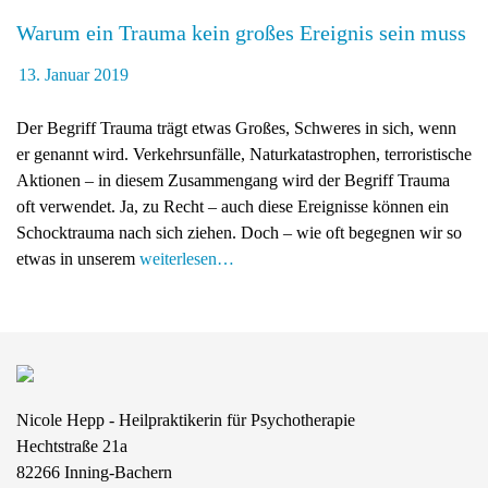
g
Warum ein Trauma kein großes Ereignis sein muss
a
13. Januar 2019
t
i
o
Der Begriff Trauma trägt etwas Großes, Schweres in sich, wenn
n
er genannt wird. Verkehrsunfälle, Naturkatastrophen, terroristische
Aktionen – in diesem Zusammengang wird der Begriff Trauma
oft verwendet. Ja, zu Recht – auch diese Ereignisse können ein
Schocktrauma nach sich ziehen. Doch – wie oft begegnen wir so
etwas in unserem
weiterlesen…
Nicole Hepp - Heilpraktikerin für Psychotherapie
Hechtstraße 21a
82266
Inning-Bachern