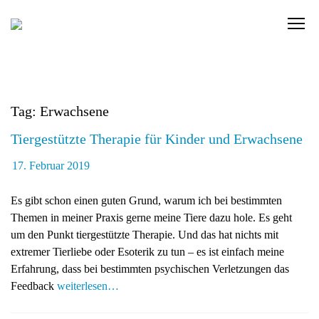
Skip
to
C
content
l
i
c
k
Tag: Erwachsene
t
o
Tiergestützte Therapie für Kinder und Erwachsene
v
i
17. Februar 2019
e
w
Es gibt schon einen guten Grund, warum ich bei bestimmten
t
Themen in meiner Praxis gerne meine Tiere dazu hole. Es geht
h
um den Punkt tiergestützte Therapie. Und das hat nichts mit
e
extremer Tierliebe oder Esoterik zu tun – es ist einfach meine
n
Erfahrung, dass bei bestimmten psychischen Verletzungen das
a
Feedback
weiterlesen…
v
i