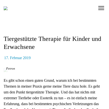
Skip
to
C
content
l
i
c
k
Tiergestützte Therapie für Kinder und
t
o
Erwachsene
v
i
17. Februar 2019
e
w
Petron
t
h
Es gibt schon einen guten Grund, warum ich bei bestimmten
e
Themen in meiner Praxis gerne meine Tiere dazu hole. Es geht
n
um den Punkt tiergestützte Therapie. Und das hat nichts mit
a
extremer Tierliebe oder Esoterik zu tun – es ist einfach meine
v
Erfahrung, dass bei bestimmten psychischen Verletzungen das
i