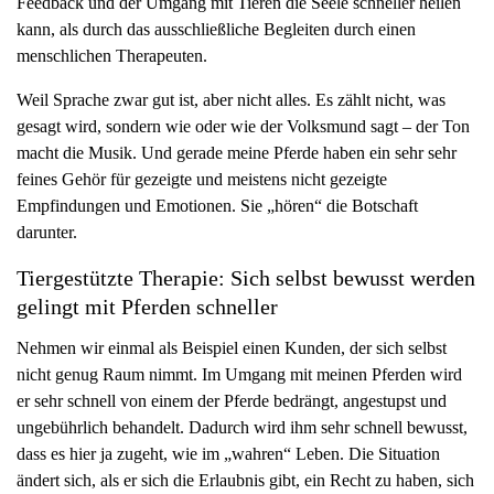
Feedback und der Umgang mit Tieren die Seele schneller heilen
g
kann, als durch das ausschließliche Begleiten durch einen
a
menschlichen Therapeuten.
t
Weil Sprache zwar gut ist, aber nicht alles. Es zählt nicht, was
i
gesagt wird, sondern wie oder wie der Volksmund sagt – der Ton
o
macht die Musik. Und gerade meine Pferde haben ein sehr sehr
n
feines Gehör für gezeigte und meistens nicht gezeigte
Empfindungen und Emotionen. Sie „hören“ die Botschaft
darunter.
Tiergestützte Therapie: Sich selbst bewusst werden
gelingt mit Pferden schneller
Nehmen wir einmal als Beispiel einen Kunden, der sich selbst
nicht genug Raum nimmt. Im Umgang mit meinen Pferden wird
er sehr schnell von einem der Pferde bedrängt, angestupst und
ungebührlich behandelt. Dadurch wird ihm sehr schnell bewusst,
dass es hier ja zugeht, wie im „wahren“ Leben. Die Situation
ändert sich, als er sich die Erlaubnis gibt, ein Recht zu haben, sich