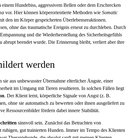
 einem Hundebiss, aggressivem Bellen oder dem Erschrecken
ma
vor. Hier können körperorientierte Methoden wie
Somatic
 mit den im Körper gespeicherten Überlebensreaktionen.
sen, ohne das traumatische Ereignis erneut zu durchleben. Durch
ntspannung und die Wiederherstellung des Sicherheitsgefühls
abrupt beendet wurde. Die Erinnerung bleibt, verliert aber ihre
ildert werden
n sie aus unbewusster Übernahme elterlicher Ängste, einer
erheit im Umgang mit Tieren resultieren. In solchen Fällen liegt
on
. Der Klient lernt, körperliche Signale von Angst (z. B.
 ohne sie automatisch zu bewerten oder ihnen ausgeliefert zu
e Ressourcenbilder fördern dabei innere Stabilität.
Schritten
sinnvoll sein. Zunächst das Betrachten von
 ruhigen, gut trainierten Hunden. Immer im Tempo des Klienten
wei Therapiehunde, die absolut sanft mit meinen Klienten