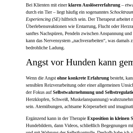
Bei Klienten mit einer
klaren Auslösererfahrung
– etwa
durch ein Tier – liegt häufig ein sogenanntes
Schocktrau
Experiencing (SE)
hilfreich sein. Der Therapeut arbeitet
Überlebensreaktionen wie Erstarrung, Flucht oder Herzra
sanftes Nachspüren, Pendeln zwischen Anspannung und E
kann das Nervensystem „nachverarbeiten“, was damals zu 
bedrohliche Ladung.
Angst vor Hunden kann gem
Wenn die Angst
ohne konkrete Erfahrung
besteht, kan
sensiblen Reizverarbeitung oder einer allgemeinen Unsich
der Fokus auf
Selbstwahrnehmung und Selbstregulati
Herzklopfen, Schweiß, Muskelanspannung) wahrzunehmen,
sein. Atemübungen, achtsame Körperarbeit und imaginativ
Ergänzend kann in der Therapie
Exposition in kleinen 
Hundebildern, dann Videos, schließlich Begegnungen mit
und mit Wahrung der Selbstkontrolle. Deshalb habe ich z