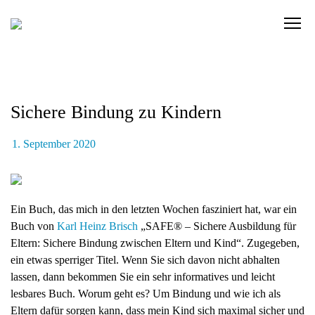
Skip
to
C
content
l
i
c
k
Sichere Bindung zu Kindern
t
o
v
1. September 2020
i
e
w
Ein Buch, das mich in den letzten Wochen fasziniert hat, war ein
t
Buch von
Karl Heinz Brisch
„
SAFE® – Sichere Ausbildung für
h
Eltern: Sichere Bindung zwischen Eltern und Kind“. Zugegeben,
e
ein etwas sperriger Titel. Wenn Sie sich davon nicht abhalten
n
lassen, dann bekommen Sie ein sehr informatives und leicht
a
lesbares Buch. Worum geht es? Um Bindung und wie ich als
v
Eltern dafür sorgen kann, dass mein Kind sich maximal sicher und
i